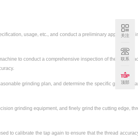
specification, usage, etc., and conduct a preliminary appearance i
关注
联系
achine to conduct a comprehensive inspection of the taps to a
curacy.
顶部
 reasonable grinding plan, and determine the specific grinding pa
recision grinding equipment, and finely grind the cutting edge, th
sed to calibrate the tap again to ensure that the thread accuracy