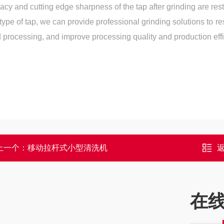
acy and cutting edge sharpness of the tap after grinding are res
 type of tap, we can provide professional grinding solutions to res
 processing, and improve processing quality and production effi
上一个：
移动拉杆式小型清洗机
在