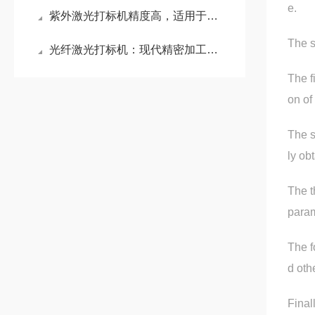
e.
紫外激光打标机精度高，适用于微细加工
The s
光纤激光打标机：现代精密加工的核心标识设备
The f
on of
The s
ly ob
The t
param
The f
d oth
Final