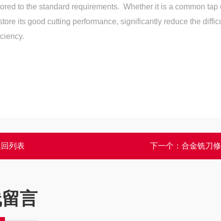
tored to the standard requirements. Whether it is a common tap 
tore its good cutting performance, significantly reduce the difficul
ciency.
返回列表
下一个：
合金铣刀修
线留言