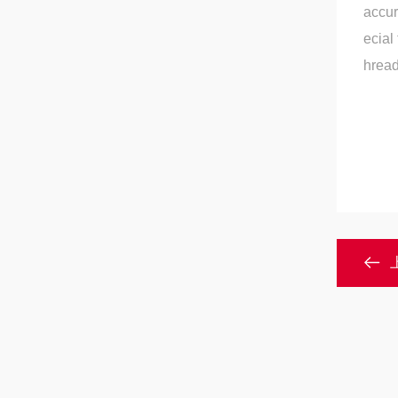
accur
ecial
hread