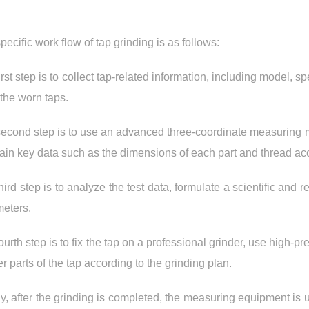
pecific work flow of tap grinding is as follows:
irst step is to collect tap-related information, including model, 
 the worn taps.
econd step is to use an advanced three-coordinate measuring m
tain key data such as the dimensions of each part and thread ac
hird step is to analyze the test data, formulate a scientific and
eters.
ourth step is to fix the tap on a professional grinder, use high-p
er parts of the tap according to the grinding plan.
ly, after the grinding is completed, the measuring equipment is u