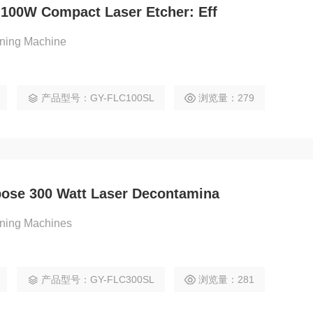
h 100W Compact Laser Etcher: Eff
aning Machine
产品型号：GY-FLC100SL
浏览量：279
rpose 300 Watt Laser Decontamina
aning Machines
产品型号：GY-FLC300SL
浏览量：281