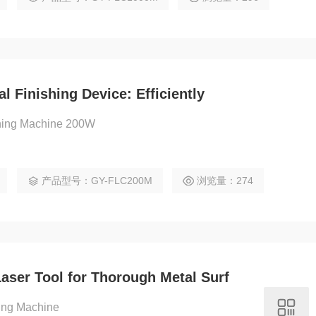
l Finishing Device: Efficiently
ning Machine 200W
产品型号：GY-FLC200M
浏览量：274
ser Tool for Thorough Metal Surf
ing Machine