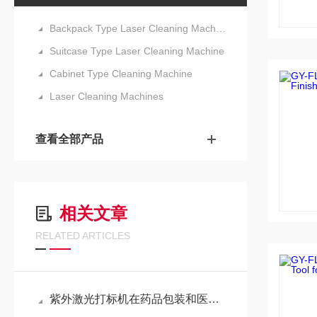
Backpack Type Laser Cleaning Machine
Suitcase Type Laser Cleaning Machine
Cabinet Type Cleaning Machine
Laser Cleaning Machines
查看全部产品
相关文章
RELATED ARTICLES
紫外激光打标机在药品包装和医疗器械上的作用