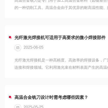
高温合金铣刀是专门用于加工高温合金材料（如镍基合
的一种切削工具。高温合金由于其优异的耐高温性能、
用于航空航天、能源、化工及制造业领域。然而，这些
度高、切削温度高，传统的切削工具常常无法应对这类
高温合金设计的铣刀应运而生。高温合金铣刀的特点：1
点就是能够在高温环境下保持良好的机械性能。普通的
光纤激光焊接机可适用于高要求的微小焊接部件
容易因温度过高而发生热损伤，造成...
2025-06-05
光纤激光焊接机是一种高精度、高效率的焊接设备，广
连接和焊接领域。它利用激光束在材料表面产生的高温
成一体。由于其优势，在许多行业中得到了广泛应用，
航天等。光纤激光焊接机的优势：1.高精度和高质量焊
进行精密的焊接操作，适用于高要求的微小焊接部件。
小，能够有效减少热变形，焊缝光滑且均匀。2.焊接速
高温合金铣刀设计时需考虑哪些因素？
快得多，这使得其在大规模生产...
2025-05-25