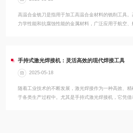
高温合金铣刀是指用于加工高温合金材料的铣削工具。
力学性能和抗腐蚀性能的金属材料，广泛应用于航空、
在高温环境下具有较强的强度和硬度，因而对加工工具
铣刀的特点：1.高强度：高温合金在高温环境下仍能保
1000℃的高温下，仍能承受较大的载荷。2.抗氧化性
性，能在高温下长时间稳定工作，不易被腐蚀。3.耐磨
手持式激光焊接机：灵活高效的现代焊接工具
合金元素，耐磨性较强，适合...
2025-05-18
随着工业技术的不断发展，激光焊接作为一种高效、精
于各类生产过程中。尤其是手持式激光焊接机，它凭借
性，逐渐成为了许多行业中重要的焊接工具。手持式激光
光束发射：通过激光器发出高度集中的激光束，通常为
通过光纤传输，最终聚焦在焊接区域。2.材料加热与熔
表面吸收激光能量，迅速加热到熔化点。在熔化区域，